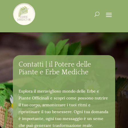
Contatti | il Potere delle
Piante e Erbe Mediche
Esplora il meraviglioso mondo delle Erbe e
Piante Officinali e scopri come possono nutrire
il tuo corpo, armonizzare i tuoi ritmi e
ripristinare il tuo benessere. Ogni tua domanda
è importante, ogni tuo messaggio è un seme
che può generare trasformazione reale.