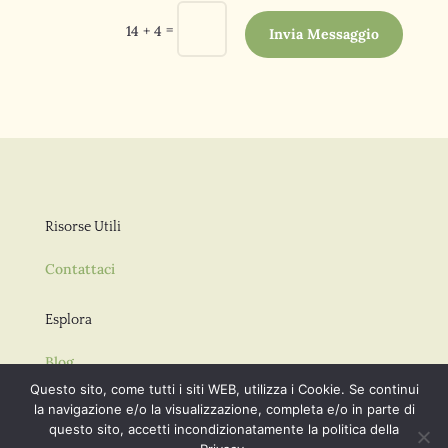
=
14 + 4
Invia Messaggio
Risorse Utili
Contattaci
Esplora
Blog
Guida Sintetica
Questo sito, come tutti i siti WEB, utilizza i Cookie. Se continui
la navigazione e/o la visualizzazione, completa e/o in parte di
questo sito, accetti incondizionatamente la politica della