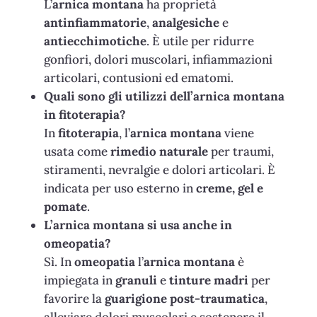
L’
arnica montana
ha proprietà
antinfiammatorie
,
analgesiche
e
antiecchimotiche
. È utile per ridurre
gonfiori, dolori muscolari, infiammazioni
articolari, contusioni ed ematomi.
Quali sono gli utilizzi dell’arnica montana
in fitoterapia?
In
fitoterapia
, l’
arnica montana
viene
usata come
rimedio naturale
per traumi,
stiramenti, nevralgie e dolori articolari. È
indicata per uso esterno in
creme, gel e
pomate
.
L’arnica montana si usa anche in
omeopatia?
Sì. In
omeopatia
l’
arnica montana
è
impiegata in
granuli
e
tinture madri
per
favorire la
guarigione post-traumatica
,
alleviare dolori muscolari e sostenere il