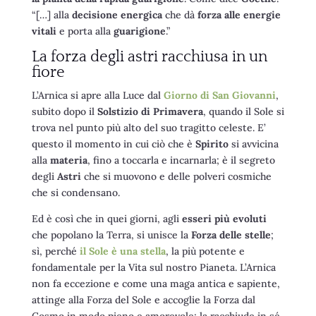
“[…] alla
decisione energica
che dà
forza alle energie
vitali
e porta alla
guarigione
.”
La forza degli astri racchiusa in un
fiore
L’Arnica si apre alla Luce dal
Giorno di San Giovanni
,
subito dopo il
Solstizio di Primavera
, quando il Sole si
trova nel punto più alto del suo tragitto celeste. E’
questo il momento in cui ciò che è
Spirito
si avvicina
alla
materia
, fino a toccarla e incarnarla; è il segreto
degli
Astri
che si muovono e delle polveri cosmiche
che si condensano.
Ed è così che in quei giorni, agli
esseri più evoluti
che popolano la Terra, si unisce la
Forza delle stelle
;
sì, perché
il Sole è una stella
, la più potente e
fondamentale per la Vita sul nostro Pianeta. L’Arnica
non fa eccezione e come una maga antica e sapiente,
attinge alla Forza del Sole e accoglie la Forza dal
Cosmo in modo pieno e amorevole; la racchiude in sé,