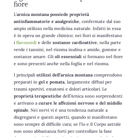
fiore
L’
arnica montana possiede proprietà
antinfiammatorie e analgesiche
, confermate dal suo
ampio utilizzo nella medicina naturale. Infatti in essa
è in opera un grande chimico; nei fiori si manifestano
i
flavonoidi
e delle
sostanze cardioattive
, nella parte
verde i tannini, nel rizoma inulina e amido, gomme e
sostanze amare. Gli
oli essenziali
si formano nel fiore
e sono presenti anche nella foglia e nel rizoma.
I principali
utilizzi dell’arnica montana
comprendono
preparati in
gel e pomata
, largamente diffusi per
traumi sportivi, ematomi e dolori articolari. Le
proprietà terapeutiche
dell’Arnica sono sorprendenti
e arrivano a
curare le affezioni nervose e del midollo
spinale
. Nei nervi vi è una tendenza naturale a
disgregarsi e questi aspetti, quando si manifestano
sono sempre di difficile cura; se l’Io e il Corpo astrale
non sono abbastanza forti per controllare la fase