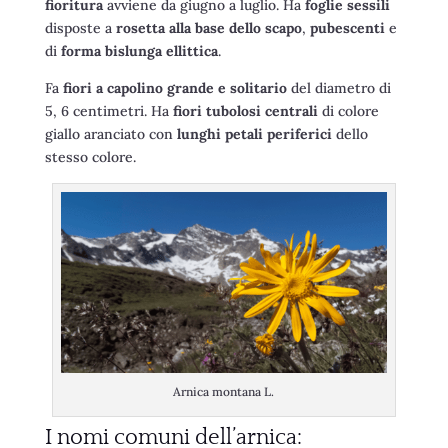
fioritura
avviene da giugno a luglio. Ha
foglie sessili
disposte a
rosetta alla base dello scapo
,
pubescenti
e
di
forma bislunga ellittica
.
Fa
fiori a capolino grande e solitario
del diametro di
5, 6 centimetri. Ha
fiori tubolosi centrali
di colore
giallo aranciato con
lunghi petali periferici
dello
stesso colore.
Arnica montana L.
I nomi comuni dell’arnica: