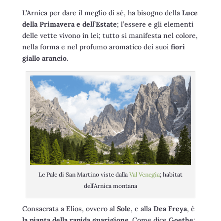
L’Arnica per dare il meglio di sé, ha bisogno della
Luce
della Primavera e dell’Estate
; l’essere e gli elementi
delle vette vivono in lei; tutto si manifesta nel colore,
nella forma e nel profumo aromatico dei suoi
fiori
giallo arancio
.
Le Pale di San Martino viste dalla
Val Venegia
; habitat
dell’Arnica montana
Consacrata a Elios, ovvero al
Sole
, e alla
Dea Freya
, è
la pianta della rapida guarigione
. Come dice
Goethe
: