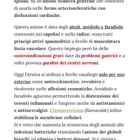
spinali
; ha un’
azione sedativa generale
che consente
di usarla nelle
forme arteriosclerotiche con
disfunzioni cardiache
.
Questa azione è data dagli
alcoli, anidiolo e faradiolo
contenuti nei
capolini
e nella
radice
; sono tutti
principi attivi spasmolitici
a livello di
muscolatura
liscia vascolare
. Questo impiego però ha delle
controindicazioni gravi
date da
problemi gastrici
e a
volte provoca
paralisi dei centri nervosi
.
Oggi l’Arnica si utilizza a livello casalingo
solo per uso
esterno
come
antiecchimotico
,
revulsivo
e
risolvente nelle
affezioni reumatiche
. Arnidiolo e
faradiolo agiscono permettendo la
distensione dei
tessuti
infiammati
e fungono anche da
antistaminici
e antinevralgici
.
L’isoquertricina
(flavonoide) infine
stabilizza le membrane cellulari
.
Si è visto che aumenta la resistenza degli animali alle
infezioni batteriche
stimolando l’
azione dei globuli
bianchi
ed
elimina i batteri dannosi
. Si è rivelata