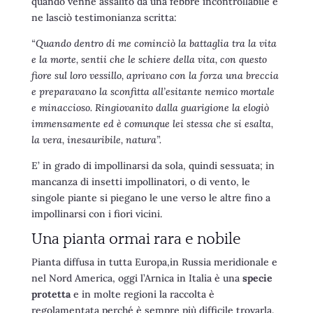
quando venne assalito da una febbre incontrollabile e
ne lasciò testimonianza scritta:
“Quando dentro di me cominciò la battaglia tra la vita
e la morte, sentii che le schiere della vita, con questo
fiore sul loro vessillo, aprivano con la forza una breccia
e preparavano la sconfitta all’esitante nemico mortale
e minaccioso. Ringiovanito dalla guarigione la elogiò
immensamente ed è comunque lei stessa che si esalta,
la vera, inesauribile, natura”.
E’ in grado di impollinarsi da sola, quindi sessuata; in
mancanza di insetti impollinatori, o di vento, le
singole piante si piegano le une verso le altre fino a
impollinarsi con i fiori vicini.
Una pianta ormai rara e nobile
Pianta diffusa in tutta Europa,in Russia meridionale e
nel Nord America, oggi l’Arnica in Italia è una
specie
protetta
e in molte regioni la raccolta è
regolamentata perché è sempre più difficile trovarla.