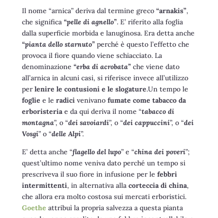
Il nome “arnica” deriva dal termine greco
“arnakis”
,
che significa
“pelle di agnello”
. E’ riferito alla foglia
dalla superficie morbida e lanuginosa. Era detta anche
“pianta dello starnuto”
perché è questo l’effetto che
provoca il fiore quando viene schiacciato. La
denominazione
“erba di acrobata”
che viene dato
all’arnica in alcuni casi, si riferisce invece all’utilizzo
per
lenire le contusioni e le slogature
.Un tempo le
foglie
e le
radici
venivano
fumate come tabacco da
erboristeria
e da qui deriva il nome “
tabacco di
montagna
”, o “
dei savoiardi
”, o “
dei cappuccini
”, o “
dei
Vosgi
” o “
delle Alpi
”.
E’ detta anche “
flagello del lupo
” e “
china dei poveri
”;
quest’ultimo nome veniva dato perché un tempo si
prescriveva il suo fiore in infusione per le
febbri
intermittenti
, in alternativa alla
corteccia di china
,
che allora era molto costosa sui mercati erboristici.
Goethe
attribuì la propria salvezza a questa pianta