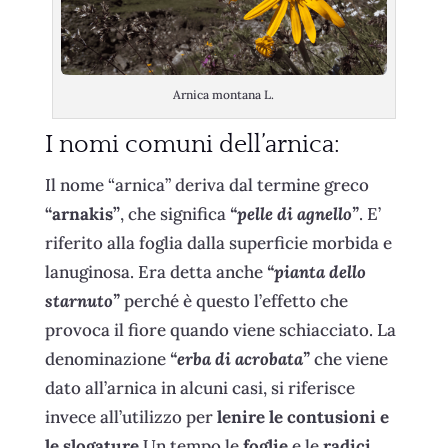
Arnica montana L.
I nomi comuni dell’arnica:
Il nome “arnica” deriva dal termine greco
“arnakis”
, che significa
“pelle di agnello”
. E’
riferito alla foglia dalla superficie morbida e
lanuginosa. Era detta anche
“pianta dello
starnuto”
perché è questo l’effetto che
provoca il fiore quando viene schiacciato. La
denominazione
“erba di acrobata”
che viene
dato all’arnica in alcuni casi, si riferisce
invece all’utilizzo per
lenire le contusioni e
le slogature
.Un tempo le
foglie
e le
radici