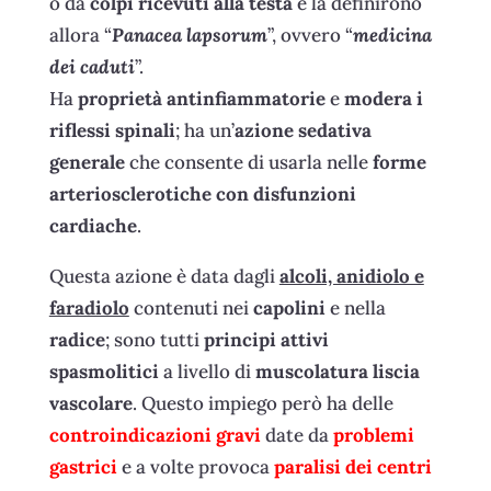
o da
colpi ricevuti alla testa
e la definirono
allora “
Panacea lapsorum
”, ovvero “
medicina
dei caduti
”.
Ha
proprietà antinfiammatorie
e
modera i
riflessi spinali
; ha un’
azione sedativa
generale
che consente di usarla nelle
forme
arteriosclerotiche con disfunzioni
cardiache
.
Questa azione è data dagli
alcoli, anidiolo e
faradiolo
contenuti nei
capolini
e nella
radice
; sono tutti
principi attivi
spasmolitici
a livello di
muscolatura liscia
vascolare
. Questo impiego però ha delle
controindicazioni gravi
date da
problemi
gastrici
e a volte provoca
paralisi dei centri