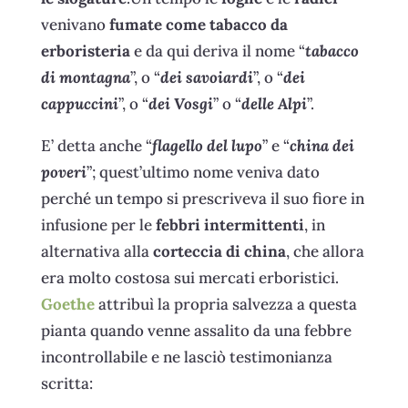
venivano
fumate come tabacco da
erboristeria
e da qui deriva il nome “
tabacco
di montagna
”, o “
dei savoiardi
”, o “
dei
cappuccini
”, o “
dei Vosgi
” o “
delle Alpi
”.
E’ detta anche “
flagello del lupo
” e “
china dei
poveri
”; quest’ultimo nome veniva dato
perché un tempo si prescriveva il suo fiore in
infusione per le
febbri intermittenti
, in
alternativa alla
corteccia di china
, che allora
era molto costosa sui mercati erboristici.
Goethe
attribuì la propria salvezza a questa
pianta quando venne assalito da una febbre
incontrollabile e ne lasciò testimonianza
scritta: