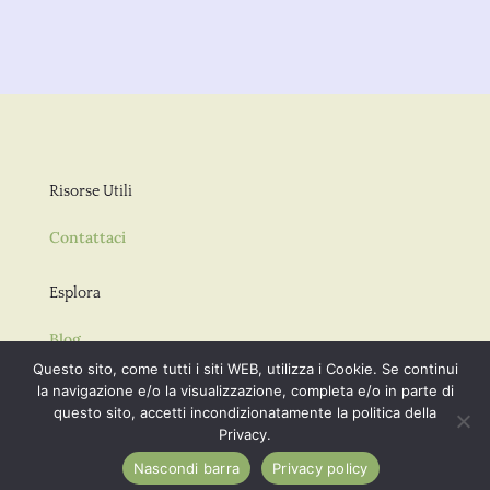
Risorse Utili
Contattaci
Esplora
Blog
Guida Sintetica
Questo sito, come tutti i siti WEB, utilizza i Cookie. Se continui
la navigazione e/o la visualizzazione, completa e/o in parte di
questo sito, accetti incondizionatamente la politica della
Privacy.
Nascondi barra
Privacy policy