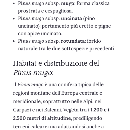
Pinus mugo
subsp.
mugo
: forma classica
prostrata e cespugliosa.
Pinus mugo
subsp.
uncinata
(pino
uncinato): portamento più eretto e pigne
con apice uncinato.
Pinus mugo
subsp.
rotundata
: ibrido
naturale tra le due sottospecie precedenti.
Habitat e distribuzione del
Pinus mugo
:
Il
Pinus mugo
è una conifera tipica delle
regioni montane dell’Europa centrale e
meridionale, soprattutto nelle Alpi, nei
Carpazi e nei Balcani. Vegeta tra i
1.200 e i
2.500 metri di altitudine
, prediligendo
terreni calcarei ma adattandosi anche a