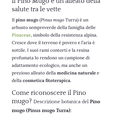
Il Pino Mugo è un alleato della
salute tra le vette
Il
pino mugo
(
Pinus mugo
Turra) è un
arbusto sempreverde della famiglia delle
Pinaceae
, simbolo della resistenza alpina.
Cresce dove il terreno è povero e l’aria è
sottile. I suoi rami contorti e la resina
profumata lo rendono un campione di
adattamento ecologico, ma anche un
prezioso alleato della
medicina naturale
e
della
cosmetica fitoterapica
.
Come riconoscere il Pino
mugo?
Descrizione botanica del
Pino
mugo (Pinus mugo Turra):