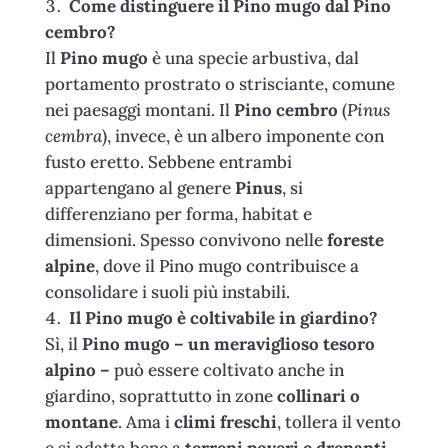
Come distinguere il Pino mugo dal Pino
cembro?
Il
Pino mugo
è una specie arbustiva, dal
portamento prostrato o strisciante, comune
nei paesaggi montani. Il
Pino cembro
(
Pinus
cembra
), invece, è un albero imponente con
fusto eretto. Sebbene entrambi
appartengano al genere
Pinus
, si
differenziano per forma, habitat e
dimensioni. Spesso convivono nelle
foreste
alpine
, dove il Pino mugo contribuisce a
consolidare i suoli più instabili.
Il Pino mugo è coltivabile in giardino?
Sì, il
Pino mugo – un meraviglioso tesoro
alpino –
può essere coltivato anche in
giardino, soprattutto in zone
collinari o
montane
. Ama i
climi freschi
, tollera il vento
e si adatta bene a
terreni poveri e drenanti
.